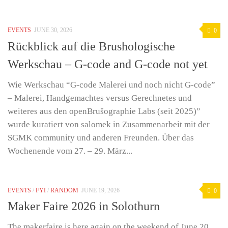
EVENTS
JUNE 30, 2026
0
Rückblick auf die Brushologische
Werkschau – G-code and G-code not yet
Wie Werkschau “G-code Malerei und noch nicht G-code”
– Malerei, Handgemachtes versus Gerechnetes und
weiteres aus den openBrušographie Labs (seit 2025)”
wurde kuratiert von salomek in Zusammenarbeit mit der
SGMK community und anderen Freunden. Über das
Wochenende vom 27. – 29. März...
EVENTS
/
FYI
/
RANDOM
JUNE 19, 2026
0
Maker Faire 2026 in Solothurn
The makerfaire is here again on the weekend of June 20