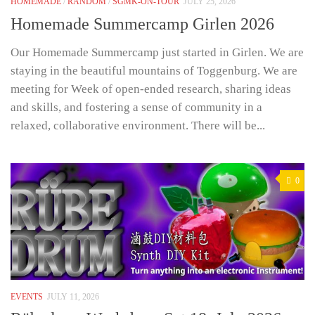
HOMEMADE
/
RANDOM
/
SGMK-ON-TOUR
JULY 25, 2026
Homemade Summercamp Girlen 2026
Our Homemade Summercamp just started in Girlen. We are
staying in the beautiful mountains of Toggenburg. We are
meeting for Week of open-ended research, sharing ideas
and skills, and fostering a sense of community in a
relaxed, collaborative environment. There will be...
0
EVENTS
JULY 11, 2026